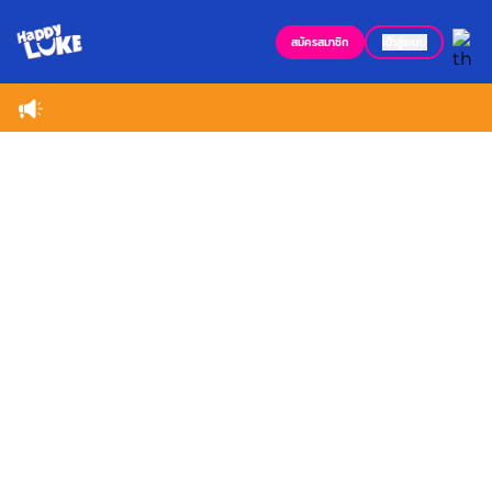
สมัครสมาชิก
เข้าสู่ระบบ