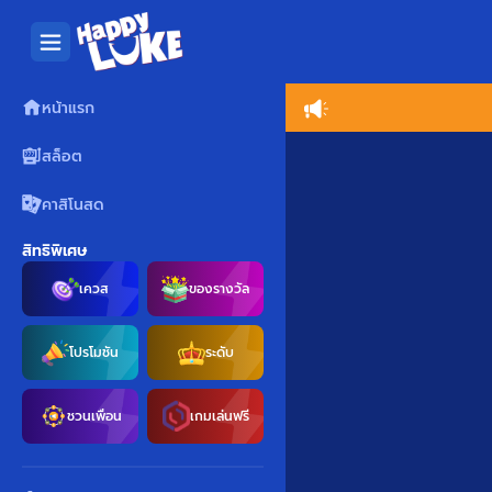
หน้าแรก
สล็อต
คาสิโนสด
สิทธิพิเศษ
เควส
ของรางวัล
โปรโมชัน
ระดับ
ชวนเพื่อน
เกมเล่นฟรี