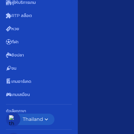
ผู้ให้บริการเกม
RTP สล็อต
หวย
กีฬา
ยิงปลา
ชน
เกมอาร์เคด
เกมเสมือน
ตัวเลือกภาษา
Thailand